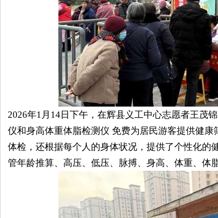
线
202
6
年
1
月
14
日
下午
，在
辉县义工中心
志愿者
王茂锦
仪和身高体重体脂检测仪
免费为居民游客提供健康
体检，还根据每个人的身体状况，提供了个性化的
管年龄推算、高压、低压、脉搏
、
身高、体重、体