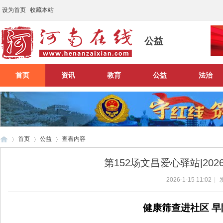
设为首页
收藏本站
公益
首页
资讯
教育
公益
法治
首页
公益
查看内容
第152场文昌爱心驿站|20
2026-1-15 11:02
|
河
›
›
›
健
康筛查进社区
早