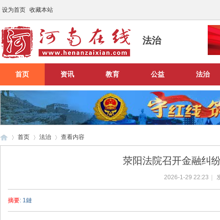
设为首页
收藏本站
法治
首页
资讯
教育
公益
法治
首页
法治
查看内容
荥阳法院召开金融纠
2026-1-29 22:23
|
河
›
›
›
摘要
: 1鏈