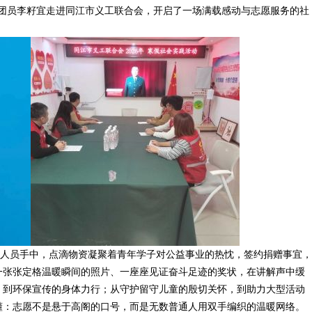
青团员李籽宜走进同江市义工联合会，开启了一场满载感动与志愿服务的社
作人员手中，点滴物资凝聚着青年学子对公益事业的热忱，签约捐赠事宜，
一张张定格温暖瞬间的照片、一座座见证奋斗足迹的奖状，在讲解声中缓
，到环保宣传的身体力行；从守护留守儿童的殷切关怀，到助力大型活动
懂：志愿不是悬于高阁的口号，而是无数普通人用双手编织的温暖网络。