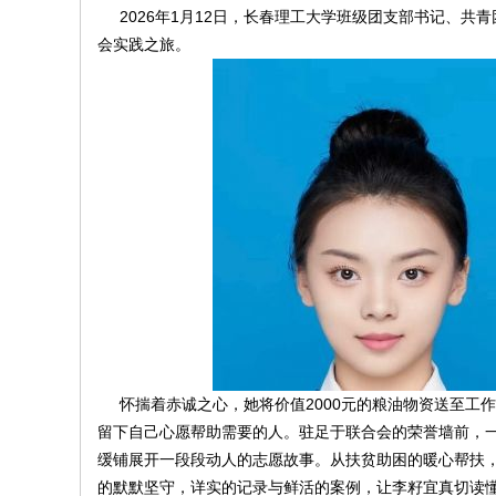
2026年1月12日，长春理工大学班级团支部书记、共
会实践之旅。
南
在
怀揣着赤诚之心，她将价值2000元的粮油物资送至工
留下自己心愿帮助需要的人。驻足于联合会的荣誉墙前，
缓铺展开一段段动人的志愿故事。从扶贫助困的暖心帮扶
的默默坚守，详实的记录与鲜活的案例，让李籽宜真切读