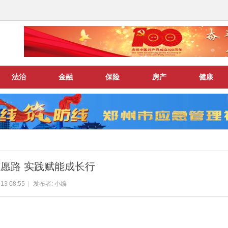
法治
金融
保险
房产
健康
愿路 实践赋能成长行
13 08:55
|
发布者:
小编