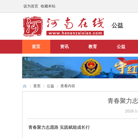
设为首页
收藏本站
公益
首页
资讯
教育
公益
首页
公益
查看内容
青春聚力志
2026-1-
河
›
›
›
青春聚力志愿路 实践赋能成长行