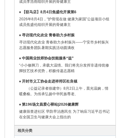
成员李浩雨组织开展的骨健康主
♦ 【驻马店】8月4日焦盛伦开展第6
2026年8月4日，“护骨现在做 健康为家国”公益项目小组
成员焦盛伦组织开展的骨健康主
♦ 寻访现代化农业 青春助力乡村振
寻访现代化农业 青春助力乡村振兴——宁安市乡村振兴
志愿服务团队暑期实践活动圆满收
♦ 中国商业技师协会技能服务“益”
“小小修脚刀，承载大温情。我们将充分发挥非遗传统修
脚技艺技术优势，积极传递志愿精
♦ 开封市义工协会走进祥符区杜良镇
（公益记录者徐建华）8月2日上午，晨光温婉，情
暖桑榆。为传承弘扬中华民族尊老、
♦ 第196场文昌爱心驿站|2026健康辉
健康筛查进社区 早防早治惠民生 为了响应习近平总书记
在全国卫生与健康大会上指出的
相关分类