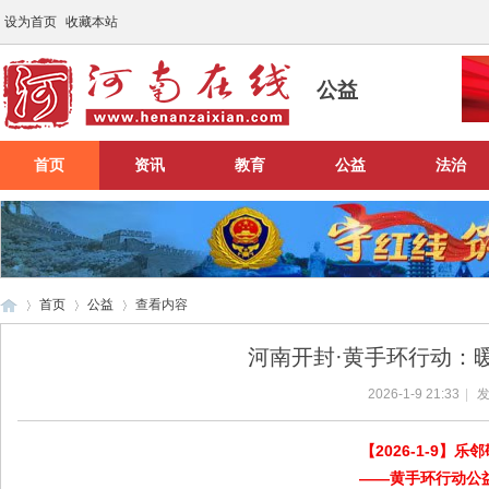
设为首页
收藏本站
公益
首页
资讯
教育
公益
法治
首页
公益
查看内容
河南开封·黄手环行动：
2026-1-9 21:33
|
发
河
›
›
›
【2026-1-9】
——黄手环行动公