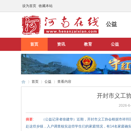
设为首页
收藏本站
公益
首页
资讯
教育
公益
首页
公益
查看内容
开封市义工协
2026-6-
河
›
›
›
摘要
: （公益记录者徐建华）近期，开封市义工协会根据市祥符
赴这些乡镇，入户调查核实这些学生们的家庭情况，有14名家庭确实较为