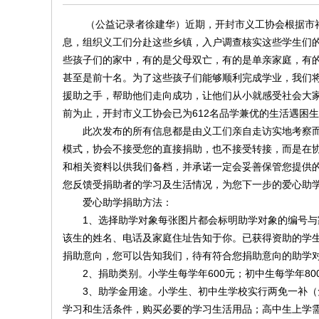
（公益记录者徐建华）近期，开封市义工协会根据市祥
息，组织义工们分赴这些乡镇，入户调查核实这些学生们的
些孩子们的家中，有的是父母双亡，有的是单亲家庭，有
甚至是前十名。为了这些孩子们能够顺利完成学业，我们
南
援助之手，帮助他们走向成功，让他们从小就感受社会大家
前为止，开封市义工协会已为612名品学兼优的生活遇困生，
此次发布的所有信息都是由义工们亲自走访实地考察而成
模式，协会不接受您的直接捐助，也不接受转接，而是在
和相关资料以供我们备档，并承诺一定会妥善保管您提供
您反馈受捐助者的学习及生活情况，为您下一步的爱心助
爱心助学捐助方法：
1、选择助学对象每张图片都会标明助学对象的编号与家
在
该生的姓名、电话及家庭住址告知于你。已获得资助的学生
捐助意向，您可以告知我们，待有符合您捐助意向的助学
2、捐助类别。小学生每学年600元；初中生每学年800
3、助学金用途。小学生、初中生学校实行两免一补（免
学习和生活条件，购买必要的学习生活用品；高中生上学