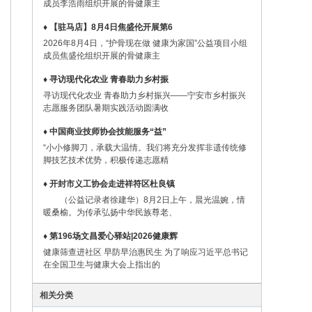
成员李浩雨组织开展的骨健康主
♦ 【驻马店】8月4日焦盛伦开展第6
2026年8月4日，“护骨现在做 健康为家国”公益项目小组
成员焦盛伦组织开展的骨健康主
♦ 寻访现代化农业 青春助力乡村振
寻访现代化农业 青春助力乡村振兴——宁安市乡村振兴
志愿服务团队暑期实践活动圆满收
♦ 中国商业技师协会技能服务“益”
“小小修脚刀，承载大温情。我们将充分发挥非遗传统修
脚技艺技术优势，积极传递志愿精
♦ 开封市义工协会走进祥符区杜良镇
（公益记录者徐建华）8月2日上午，晨光温婉，情
暖桑榆。为传承弘扬中华民族尊老、
♦ 第196场文昌爱心驿站|2026健康辉
健康筛查进社区 早防早治惠民生 为了响应习近平总书记
在全国卫生与健康大会上指出的
相关分类