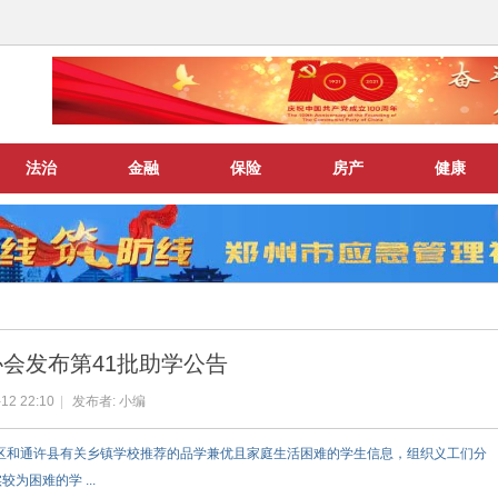
法治
金融
保险
房产
健康
会发布第41批助学公告
12 22:10
|
发布者:
小编
区和通许县有关乡镇学校推荐的品学兼优且家庭生活困难的学生信息，组织义工们分
困难的学 ...