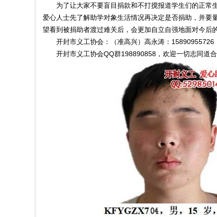
为了让大家不要盲目捐款和不打搅报道学生们的正常生
爱心人士先了解助学对象生活情况再决定是否捐助，并要
望看到被捐助者渡过难关后，会更加自立自强地面对今后
线
开封市义工协会：（准高兴）高永涛：15890955726（微
开封市义工协会QQ群198890858，欢迎一切志同道