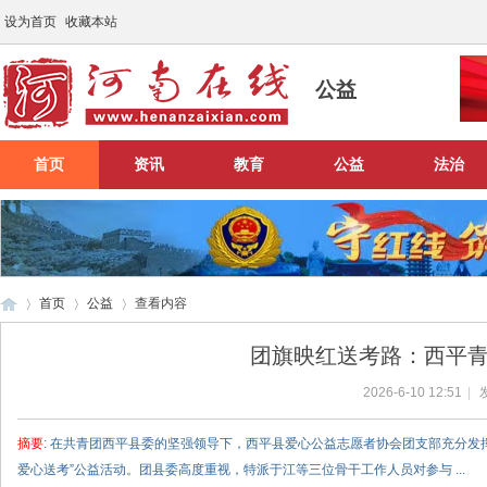
设为首页
收藏本站
公益
首页
资讯
教育
公益
法治
首页
公益
查看内容
团旗映红送考路：西平
2026-6-10 12:51
|
河
›
›
›
摘要
: 在共青团西平县委的坚强领导下，西平县爱心公益志愿者协会团支部充分发挥
爱心送考”公益活动。团县委高度重视，特派于江等三位骨干工作人员对参与 ...