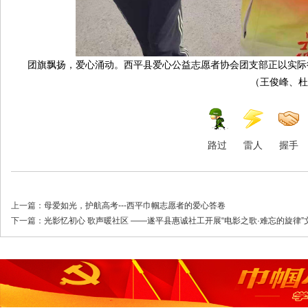
团旗飘扬，爱心涌动。西平县爱心公益志愿者协会团支部正以实际
（王俊峰、杜
路过
雷人
握手
上一篇：
母爱如光，护航高考---西平巾帼志愿者的爱心答卷
下一篇：
光影忆初心 歌声暖社区 ——遂平县惠诚社工开展“电影之歌·难忘的旋律”