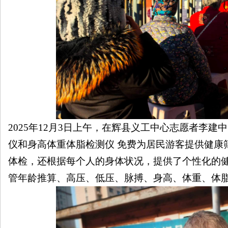
线
2025年
12
月
3
日
上午
，在
辉县义工中心
志愿者
李建中
仪和身高体重体脂检测仪
免费为居民游客提供健康
体检，还根据每个人的身体状况，提供了个性化的
管年龄推算、高压、低压、脉搏
、
身高、体重、体