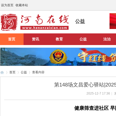
设为首页
收藏本站
公益
首页
资讯
教育
公益
法治
首页
公益
查看内容
第148场文昌爱心驿站|20
2025-12-7 17:36
|
河
›
›
›
健
康筛查进社区
早