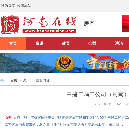
设为首页
收藏本站
房产
首页
资讯
教育
公益
法治
首页
房产
查看内容
中建二局二公司（河南
2021-8-18 17:42
|
发
河
›
›
›
摘要
: 目前，郑州市抗灾抢险重点已经转到灾后重建和受灾群众帮扶,中建二局第
成立灾后消杀突击队，深入属地各个社区及重要场所开展消杀工作。 截至目 ...